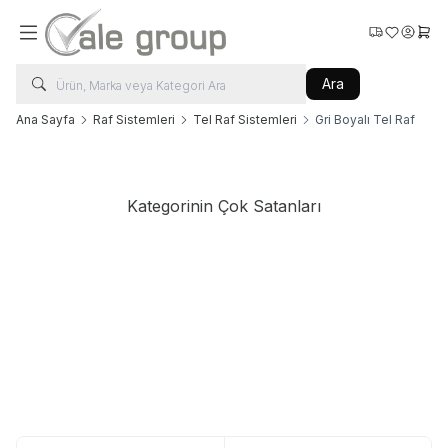
Favorilerim
Hesabı
Sepe
Ara
Ana Sayfa
Raf Sistemleri
Tel Raf Sistemleri
Gri Boyalı Tel Raf
Kategorinin Çok Satanları
Vale Group
Vale Group
Islak Çamaşır Arabası 290 Litre
Kurutma Bantlı Silindir Ütü
320x1800
5.023,20
TL + KDV
Sepete Ekle