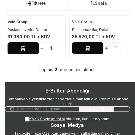
Filtrele
Sırala
Vale Group
Vale Group
Paslanmaz Alet Dolabı
Paslanmaz İlaç Dolabı
31.080,00
TL + KDV
35.520,00
TL + KDV
Sepete Ekle
Sepete Ekle
Toplam
2
ürün bulunmaktadır.
E-Bülten Aboneliği
Kampanya ve yeniliklerden haberdar olmak için e-bültenimize abone
olun!
Kayıt Ol
KVKK Sözleşmesi'ni
okudum, kabul ediyorum.
Sosyal Medya
Takipçilerimize Özel Kampanya ve Fırsatlardan olmak için E-