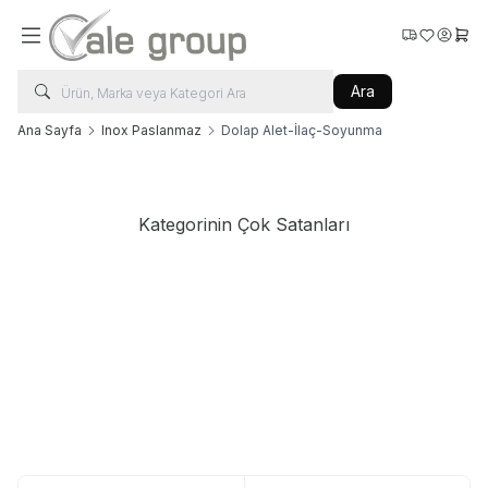
Favorilerim
Hesabı
Sepe
Ara
Ana Sayfa
Inox Paslanmaz
Dolap Alet-İlaç-Soyunma
Kategorinin Çok Satanları
Vale Group
Vale Group
Islak Çamaşır Arabası 290 Litre
Kurutma Bantlı Silindir Ütü
320x1800
5.023,20
TL + KDV
Sepete Ekle