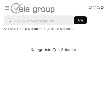
Favorilerim
Hesabı
Sepe
Ara
Ana Sayfa
Raf Sistemleri
Çelik Raf Sistemleri
Kategorinin Çok Satanları
Vale Group
Vale Group
Islak Çamaşır Arabası 290 Litre
Kurutma Bantlı Silindir Ütü
320x1800
5.023,20
TL + KDV
Sepete Ekle